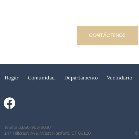
CONTÁCTENOS
Hogar
Comunidad
Departamento
Vecindario
Teléfono:
860-953-8030
147 Hillcrest Ave, West Hartford, CT 06110
©