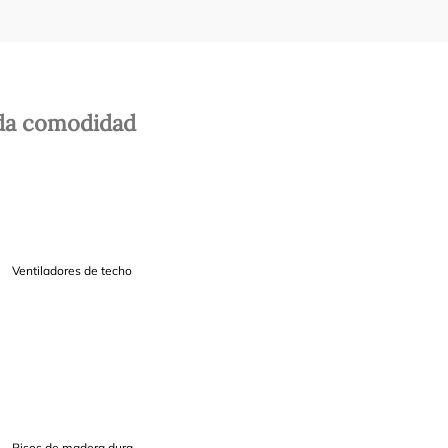
da comodidad
Ventiladores de techo
Pisos de madera dura