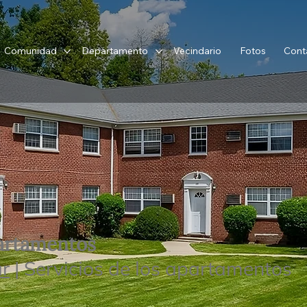
Comunidad
Departamento
Vecindario
Fotos
Cont
partamentos
r
| Servicios de los apartamentos