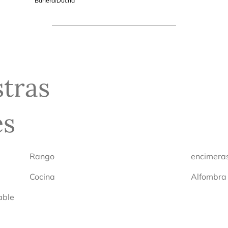
Bañera/Ducha
tras
es
Rango
encimeras
Cocina
Alfombra
able